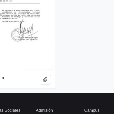
um
Añadir al portapapeles
as Sociales
Admisión
Campus