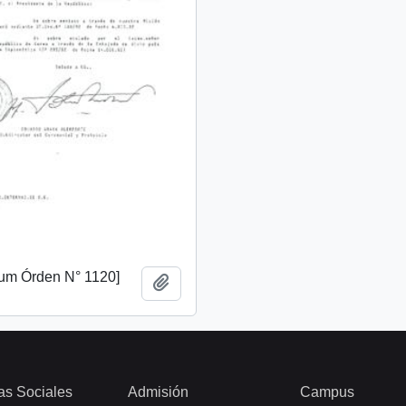
m Órden N° 1120]
Add to clipboard
as Sociales
Admisión
Campus