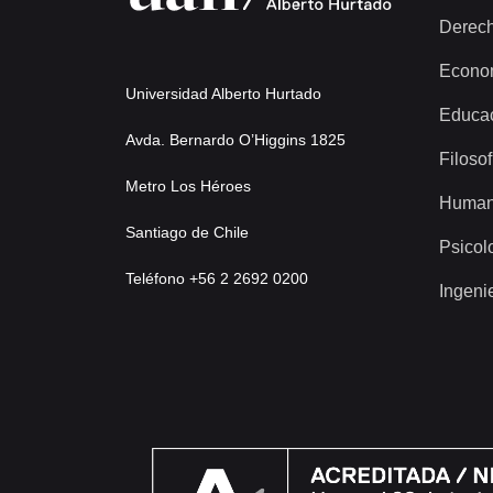
Derec
Econo
Universidad Alberto Hurtado
Educa
Avda. Bernardo O’Higgins 1825
Filosof
Metro Los Héroes
Human
Santiago de Chile
Psicol
Teléfono +56 2 2692 0200
Ingeni