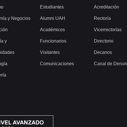
ho
Estudiantes
Acreditación
mía y Negocios
Alumni UAH
Rectoría
ción
Académicos
Vicerrectorías
ía y
Funcionarios
Directorio
idades
Visitantes
Decanos
ogía
Comunicaciones
Canal de Denun
ería