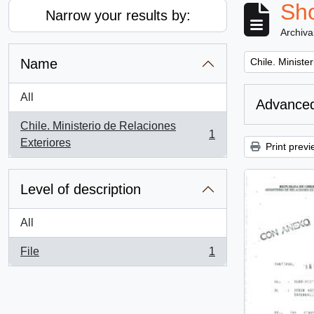
Sho
Narrow your results by:
Archiva
Remove filter:
Name
Chile. Ministe
All
Advanced
Chile. Ministerio de Relaciones
1
, 1 results
Exteriores
Print previ
Level of description
All
File
1
, 1 results