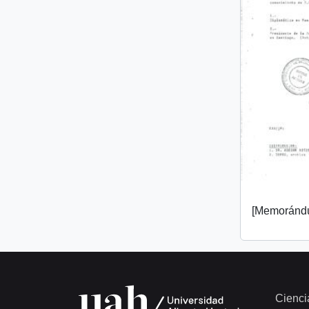
[Memorándu
Cienci