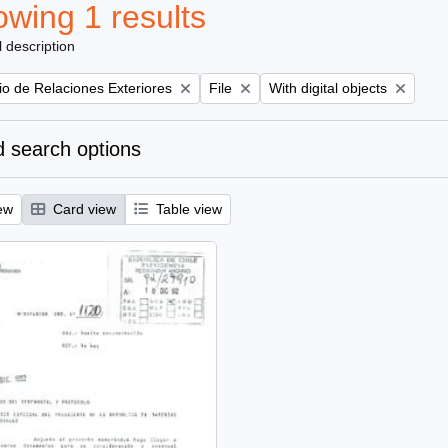
wing 1 results
l description
Remove filter:
Remove filter:
rio de Relaciones Exteriores
File
With digital objects
 search options
ew
Card view
Table view