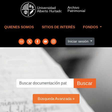
Skip to main content
QUIENES SOMOS
SITIOS DE INTERÉS
FONDOS
Iniciar sesión
Buscar
Búsqueda Avanzada »