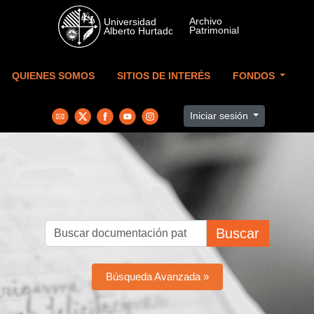
Skip to main content
QUIENES SOMOS
SITIOS DE INTERÉS
FONDOS
Iniciar sesión
Buscar
Búsqueda Avanzada »