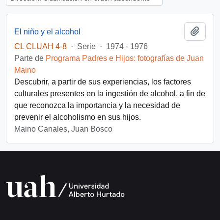
Añadi
El niño y el alcohol
CL CLUAH 4-8
·
Serie
·
1974 - 1976
Parte de
Programa Padres e Hijos: fotografías de Juan
Maino
Descubrir, a partir de sus experiencias, los factores
culturales presentes en la ingestión de alcohol, a fin de
que reconozca la importancia y la necesidad de
prevenir el alcoholismo en sus hijos.
Maino Canales, Juan Bosco