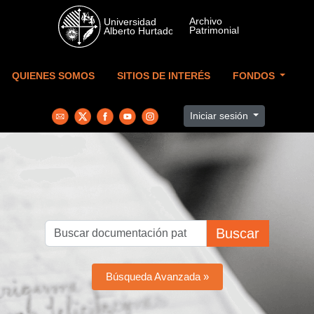
Skip to main content
QUIENES SOMOS
SITIOS DE INTERÉS
FONDOS
Iniciar sesión
Buscar
Búsqueda Avanzada »