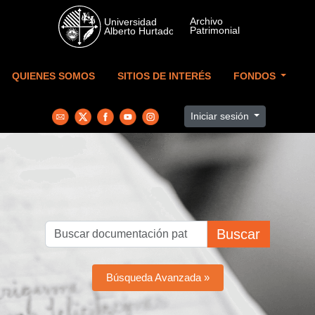
Skip to main content
QUIENES SOMOS
SITIOS DE INTERÉS
FONDOS
Iniciar sesión
Buscar
Búsqueda Avanzada »