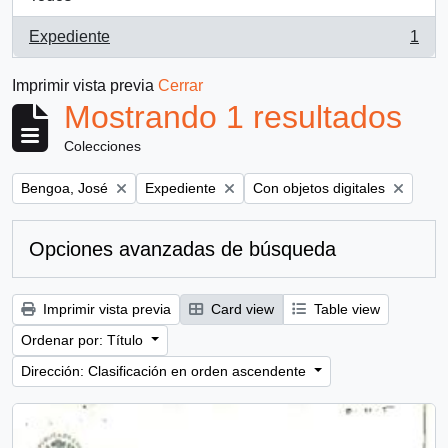
Expediente
1
, 1 resultados
Imprimir vista previa
Cerrar
Mostrando 1 resultados
Colecciones
Remove filter:
Remove filter:
Remove filter:
Bengoa, José
Expediente
Con objetos digitales
Opciones avanzadas de búsqueda
Imprimir vista previa
Card view
Table view
Ordenar por: Título
Dirección: Clasificación en orden ascendente