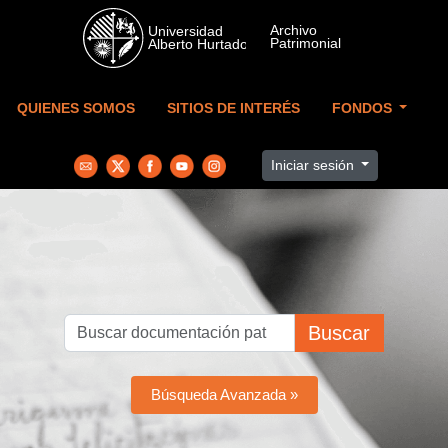
Skip to main content
QUIENES SOMOS
SITIOS DE INTERÉS
FONDOS
Iniciar sesión
Buscar
Búsqueda Avanzada »