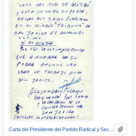
Añadi
Carta del Presidente del Partido Radical y Secretario de la Concertación de San Javier, sr. Alejandro Toledo, dirigida al sr. Presidente [Patricio Aylwin Azócar]