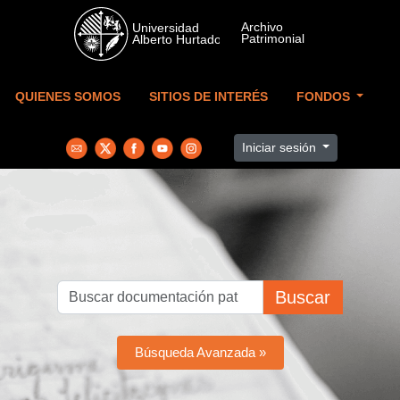
Skip to main content
QUIENES SOMOS
SITIOS DE INTERÉS
FONDOS
Iniciar sesión
Buscar
Búsqueda Avanzada »