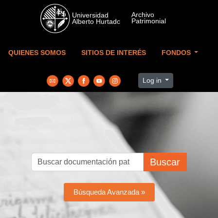
Skip to main content
QUIENES SOMOS
SITIOS DE INTERÉS
FONDOS
Log in
Buscar
Búsqueda Avanzada »