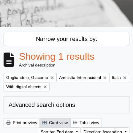
Narrow your results by:
Showing 1 results
Archival description
Remove filter:
Remove filter:
Remove filt
Gugliandolo, Giacomo
Amnistía Internacional
Italia
Remove filter:
With digital objects
Advanced search options
Print preview
Card view
Table view
Sort by: End date
Direction: Ascending