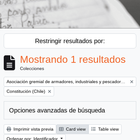
Restringir resultados por:
Mostrando 1 resultados
Colecciones
Remove filter:
Asociación gremial de armadores, industriales y pescadores del Maule ( AGAMAULE)
Remove filter:
Constitución (Chile)
Opciones avanzadas de búsqueda
Imprimir vista previa
Card view
Table view
Ordenar por: Identificador