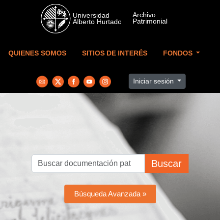
Skip to main content
QUIENES SOMOS
SITIOS DE INTERÉS
FONDOS
Iniciar sesión
Buscar
Búsqueda Avanzada »