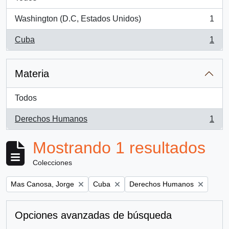
Washington (D.C, Estados Unidos)
1
, 1 resultados
Cuba
1
, 1 resultados
Materia
Todos
Derechos Humanos
1
, 1 resultados
Mostrando 1 resultados
Colecciones
Remove filter:
Remove filter:
Remove filter:
Mas Canosa, Jorge
Cuba
Derechos Humanos
Opciones avanzadas de búsqueda