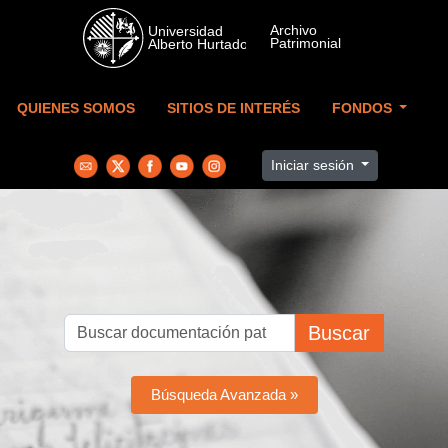
Skip to main content
QUIENES SOMOS
SITIOS DE INTERÉS
FONDOS
Iniciar sesión
Buscar
Búsqueda Avanzada »