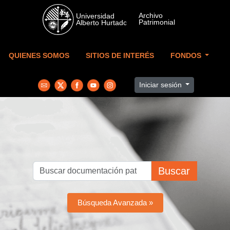
Skip to main content
QUIENES SOMOS
SITIOS DE INTERÉS
FONDOS
Iniciar sesión
Buscar
Búsqueda Avanzada »