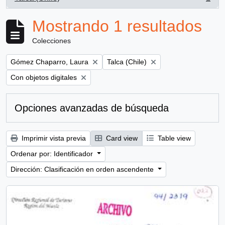
, 1 resultados
Mostrando 1 resultados
Colecciones
Remove filter:
Remove filter:
Gómez Chaparro, Laura
Talca (Chile)
Remove filter:
Con objetos digitales
Opciones avanzadas de búsqueda
Imprimir vista previa
Card view
Table view
Ordenar por: Identificador
Dirección: Clasificación en orden ascendente