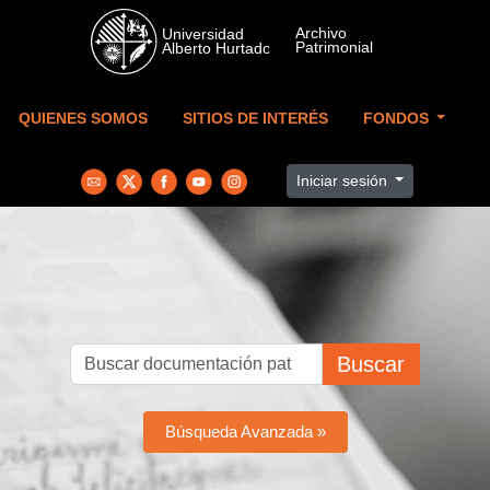
Skip to main content
QUIENES SOMOS
SITIOS DE INTERÉS
FONDOS
Iniciar sesión
Buscar
Búsqueda Avanzada »