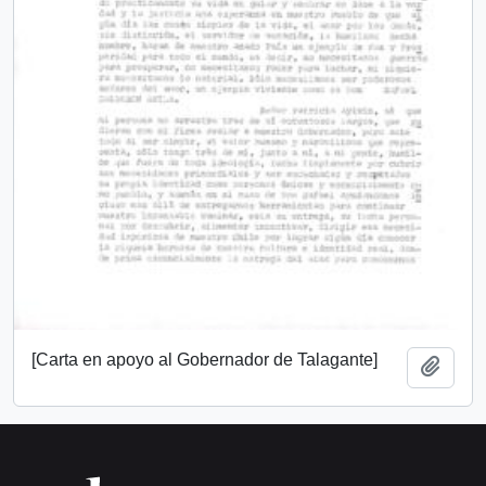
[Carta en apoyo al Gobernador de Talagante]
Añadi