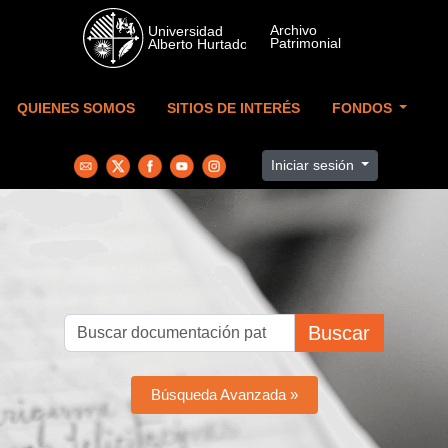
Skip to main content
QUIENES SOMOS
SITIOS DE INTERÉS
FONDOS
Iniciar sesión
Buscar
Búsqueda Avanzada »