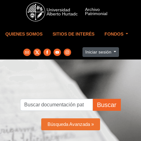
Skip to main content
QUIENES SOMOS
SITIOS DE INTERÉS
FONDOS
Iniciar sesión
Buscar
Búsqueda Avanzada »