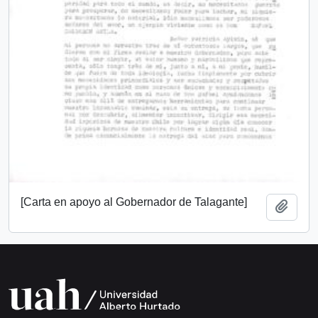
[Carta en apoyo al Gobernador de Talagante]
Añadi