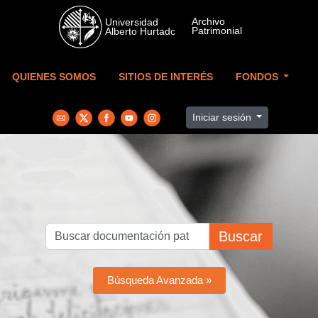
Skip to main content
QUIENES SOMOS
SITIOS DE INTERÉS
FONDOS
Iniciar sesión
Buscar
Búsqueda Avanzada »