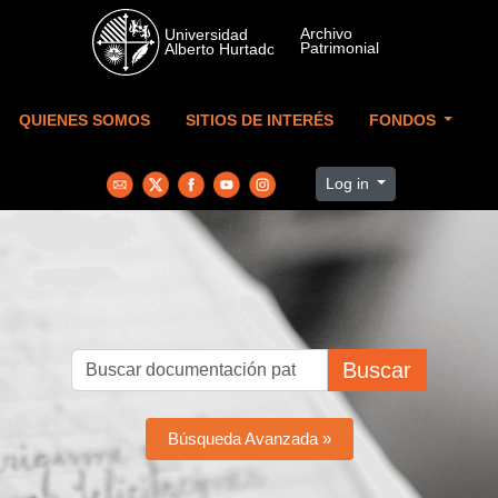
Skip to main content
QUIENES SOMOS
SITIOS DE INTERÉS
FONDOS
Log in
Buscar
Búsqueda Avanzada »