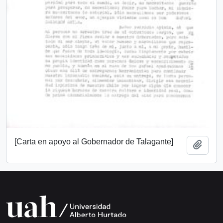
[Carta en apoyo al Gobernador de Talagante]
Add t