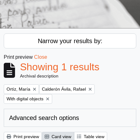
Narrow your results by:
Print preview
Close
Showing 1 results
Archival description
Remove filter:
Remove filter:
Ortíz, María
Calderón Ávila, Rafael
Remove filter:
With digital objects
Advanced search options
Print preview
Card view
Table view