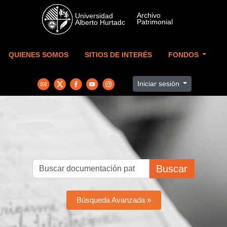
Skip to main content
QUIENES SOMOS
SITIOS DE INTERÉS
FONDOS
Iniciar sesión
Buscar
Búsqueda Avanzada »