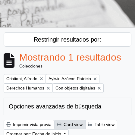
Restringir resultados por:
Mostrando 1 resultados
Colecciones
Remove filter:
Remove filter:
Cristiani, Alfredo
Aylwin Azócar, Patricio
Remove filter:
Remove filter:
Derechos Humanos
Con objetos digitales
Opciones avanzadas de búsqueda
Imprimir vista previa
Card view
Table view
Ordenar por: Fecha de inicio