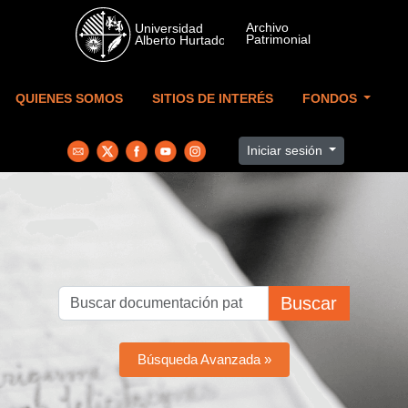
Skip to main content
QUIENES SOMOS
SITIOS DE INTERÉS
FONDOS
Iniciar sesión
Buscar
Búsqueda Avanzada »