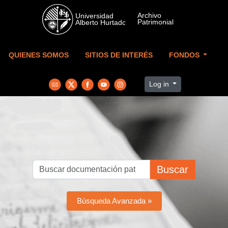
Skip to main content
QUIENES SOMOS
SITIOS DE INTERÉS
FONDOS
Log in
Buscar
Búsqueda Avanzada »