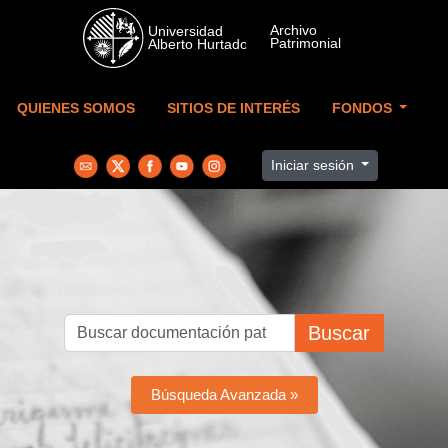
Skip to main content
QUIENES SOMOS
SITIOS DE INTERÉS
FONDOS
Iniciar sesión
Buscar
Búsqueda Avanzada »