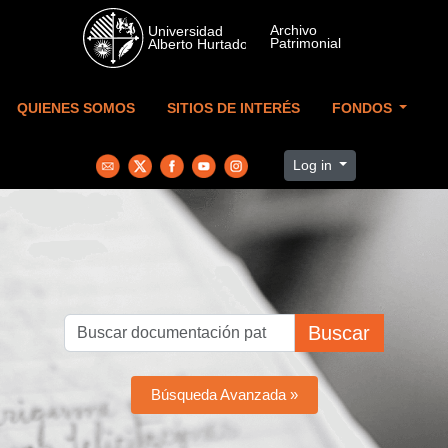
Skip to main content
QUIENES SOMOS
SITIOS DE INTERÉS
FONDOS
Log in
Buscar
Búsqueda Avanzada »