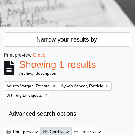
Narrow your results by:
Print preview
Close
Showing 1 results
Archival description
Remove filter:
Remove filter:
Agurto Vargas, Renato
Aylwin Azócar, Patricio
Remove filter:
With digital objects
Advanced search options
Print preview
Card view
Table view