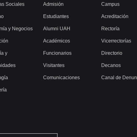
as Sociales
Admisión
Campus
ho
Estudiantes
Acreditación
mía y Negocios
Alumni UAH
Rectoría
ción
Académicos
Vicerrectorías
ía y
Funcionarios
Directorio
idades
Visitantes
Decanos
ogía
Comunicaciones
Canal de Denun
ería