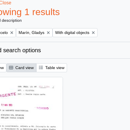
Close
wing 1 results
l description
Remove filter:
Remove filter:
rcelo
Marín, Gladys
With digital objects
 search options
ew
Card view
Table view