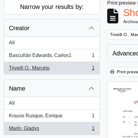
Print preview
Narrow your results by:
Sho
Archiva
Creator
Remove filter:
Trivelli O., Ma
All
Advanced
Bascuñán Edwards, Carlos1
1
, 1 results
Trivelli O., Marcelo
1
, 1 results
Print previ
Name
All
Krauss Rusque, Enrique
1
, 1 results
Marín, Gladys
1
, 1 results