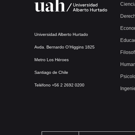
Cienci
Derec
Econo
Universidad Alberto Hurtado
Educa
Avda. Bernardo O’Higgins 1825
Filosof
Metro Los Héroes
Human
Santiago de Chile
Psicol
Teléfono +56 2 2692 0200
Ingeni