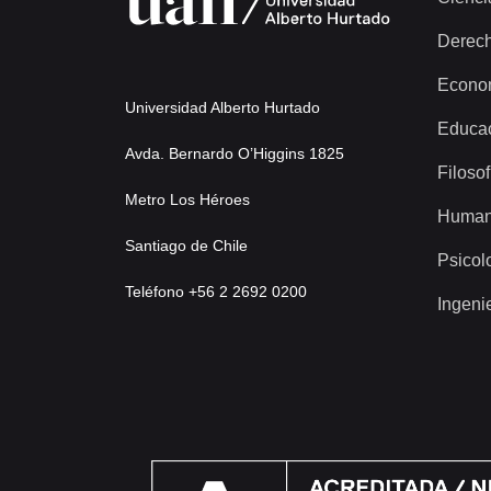
Derec
Econo
Universidad Alberto Hurtado
Educa
Avda. Bernardo O’Higgins 1825
Filosof
Metro Los Héroes
Human
Santiago de Chile
Psicol
Teléfono +56 2 2692 0200
Ingeni