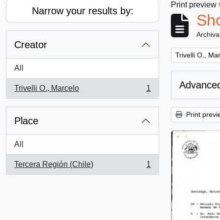
Print preview
Narrow your results by:
Sho
Archiva
Creator
Remove filter:
Trivelli O., Ma
All
Advanced
Trivelli O., Marcelo
1
, 1 results
Print previ
Place
All
Tercera Región (Chile)
1
, 1 results