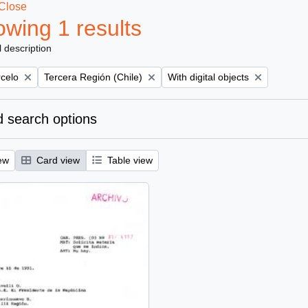
Close
wing 1 results
l description
Remove filter:
Remove filter:
rcelo
Tercera Región (Chile)
With digital objects
 search options
ew
Card view
Table view