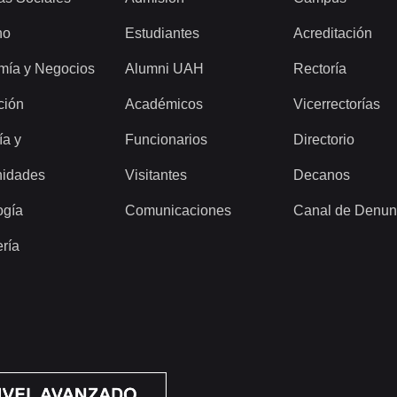
ho
Estudiantes
Acreditación
mía y Negocios
Alumni UAH
Rectoría
ción
Académicos
Vicerrectorías
ía y
Funcionarios
Directorio
idades
Visitantes
Decanos
ogía
Comunicaciones
Canal de Denun
ería