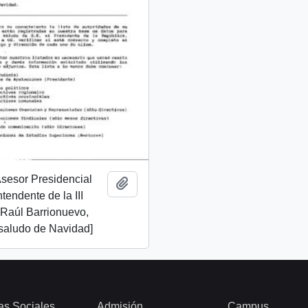
 Asesor Presidencial
Add to clipboard
ntendente de la III
 Raúl Barrionuevo,
 saludo de Navidad]
as Sociales
Admisión
Campus