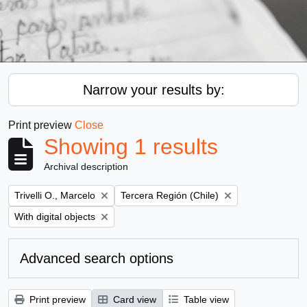
Narrow your results by:
Print preview
Close
Showing 1 results
Archival description
Remove filter:
Remove filter:
Trivelli O., Marcelo
Tercera Región (Chile)
Remove filter:
With digital objects
Advanced search options
Print preview
Card view
Table view