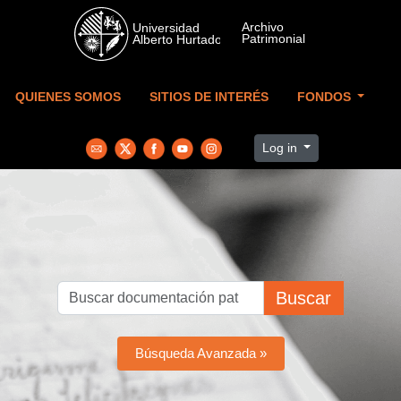
Skip to main content
QUIENES SOMOS
SITIOS DE INTERÉS
FONDOS
Log in
Buscar
Búsqueda Avanzada »