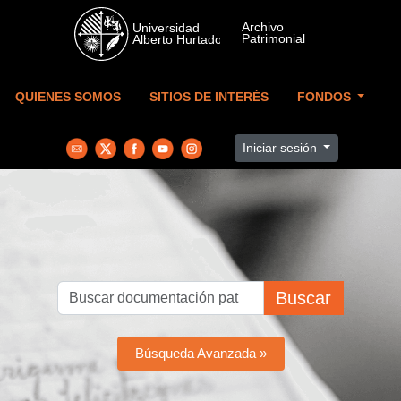
Skip to main content
QUIENES SOMOS
SITIOS DE INTERÉS
FONDOS
Iniciar sesión
Buscar
Búsqueda Avanzada »