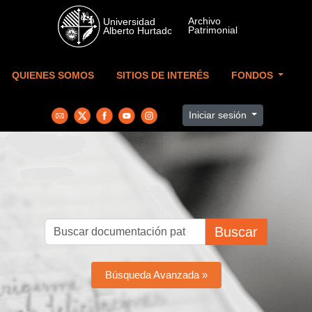
Skip to main content
QUIENES SOMOS
SITIOS DE INTERÉS
FONDOS
Iniciar sesión
Buscar
Búsqueda Avanzada »