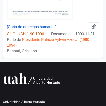
Añadi
[Carta de derechos humanos]
CL CLUAH 1-90-10961
·
Documento
·
1990-11-21
Parte de
Presidente Patricio Aylwin Azócar (1990-
1994)
Bennati, Cristiano
Universidad Alberto Hurtado