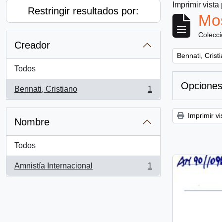
Imprimir vista
Restringir resultados por:
Mos
Colecc
Creador
Remove filter:
Bennati, Crist
Todos
Opciones
Bennati, Cristiano
1
, 1 resultados
Imprimir vi
Nombre
Todos
Amnistía Internacional
1
, 1 resultados