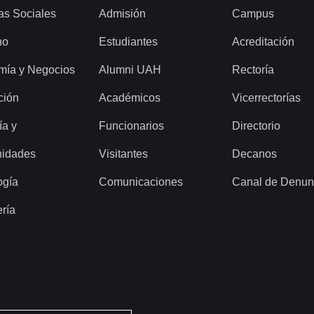
as Sociales
Admisión
Campus
ho
Estudiantes
Acreditación
mía y Negocios
Alumni UAH
Rectoría
ción
Académicos
Vicerrectorías
ía y
Funcionarios
Directorio
idades
Visitantes
Decanos
ogía
Comunicaciones
Canal de Denun
ería