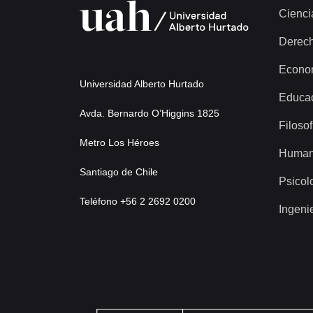
Cienci
Derec
Econo
Universidad Alberto Hurtado
Educa
Avda. Bernardo O’Higgins 1825
Filosof
Metro Los Héroes
Human
Santiago de Chile
Psicol
Teléfono +56 2 2692 0200
Ingeni