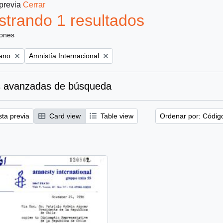
 previa
Cerrar
trando 1 resultados
iones
Remove filter:
iano
Amnistía Internacional
 avanzadas de búsqueda
sta previa
Card view
Table view
Ordenar por: Códig