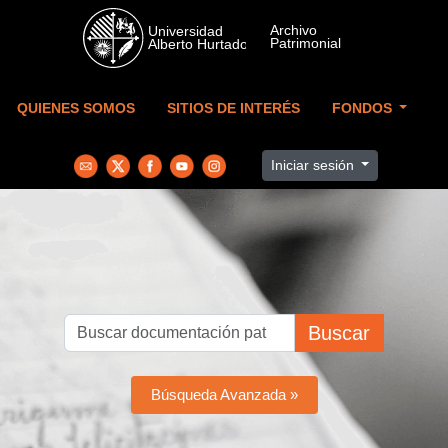
Skip to main content
QUIENES SOMOS
SITIOS DE INTERÉS
FONDOS
Iniciar sesión
Buscar
Búsqueda Avanzada »