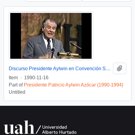
Add t
Discurso Presidente Aylwin en Convención Santiago: Video
Item
·
1990-11-16
Part of
Presidente Patricio Aylwin Azócar (1990-1994)
Untitled