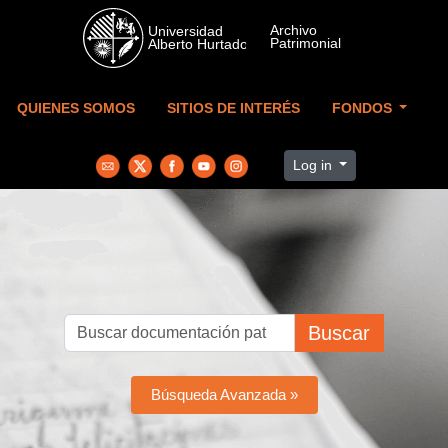
Skip to main content
QUIENES SOMOS
SITIOS DE INTERÉS
FONDOS
Log in
Buscar
Búsqueda Avanzada »