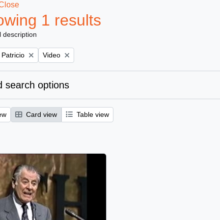
Close
wing 1 results
l description
Remove filter:
 Patricio
Video
 search options
ew
Card view
Table view