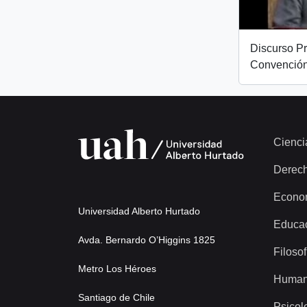
Discurso Pr
Convención
Cienci
Derec
Econo
Universidad Alberto Hurtado
Educa
Avda. Bernardo O’Higgins 1825
Filosof
Metro Los Héroes
Human
Santiago de Chile
Psicol