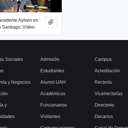
esidente Aylwin en
Add to clipboard
 Santiago: Video
as Sociales
Admisión
Campus
ho
Estudiantes
Acreditación
mía y Negocios
Alumni UAH
Rectoría
ción
Académicos
Vicerrectorías
ía y
Funcionarios
Directorio
idades
Visitantes
Decanos
ogía
Comunicaciones
Canal de Denun