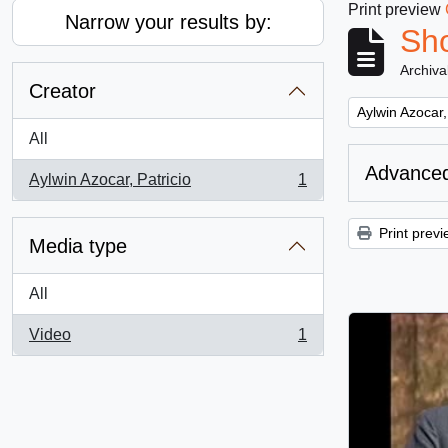
Print preview
Narrow your results by:
Sho
Archiva
Creator
Remove filter:
Aylwin Azocar,
All
Advanced
Aylwin Azocar, Patricio
1
, 1 results
Print previ
Media type
All
Video
1
, 1 results