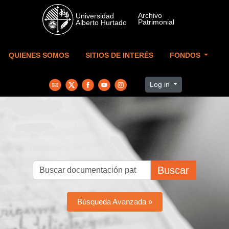
Skip to main content
QUIENES SOMOS
SITIOS DE INTERÉS
FONDOS
Log in
Buscar
Búsqueda Avanzada »