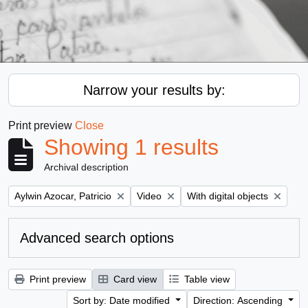
Narrow your results by:
Print preview
Close
Showing 1 results
Archival description
Remove filter:
Remove filter:
Remove filter:
Aylwin Azocar, Patricio
Video
With digital objects
Advanced search options
Print preview
Card view
Table view
Sort by: Date modified
Direction: Ascending