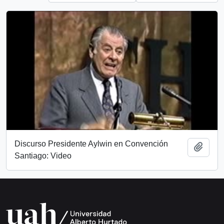
Discurso Presidente Aylwin en Convención
Add t
Santiago: Video