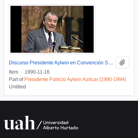
Add t
Discurso Presidente Aylwin en Convención Santiago: Video
Item
·
1990-11-16
Part of
Presidente Patricio Aylwin Azócar (1990-1994)
Untitled