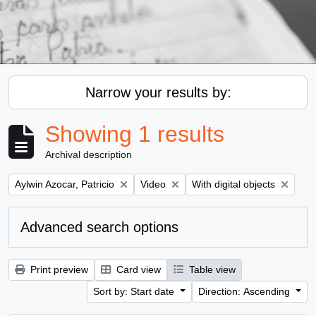
Narrow your results by:
Showing 1 results
Archival description
Remove filter:
Remove filter:
Remove filter:
Aylwin Azocar, Patricio
Video
With digital objects
Advanced search options
Print preview
Card view
Table view
Sort by: Start date
Direction: Ascending