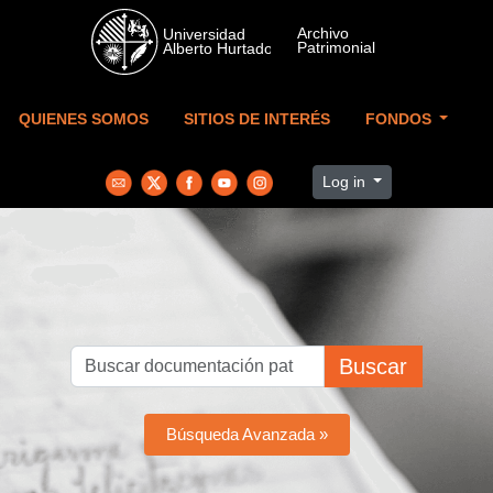
Skip to main content
QUIENES SOMOS
SITIOS DE INTERÉS
FONDOS
Log in
Buscar
Búsqueda Avanzada »