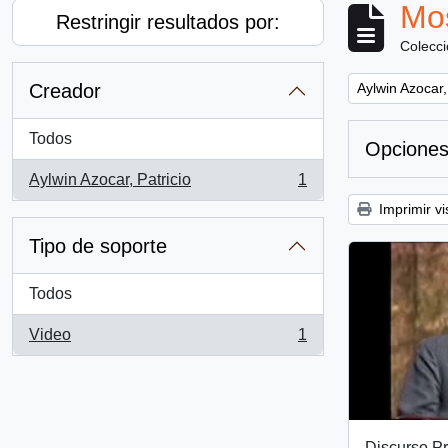
Mos
Restringir resultados por:
Colecc
Remove filter:
Creador
Aylwin Azocar,
Todos
Opciones
Aylwin Azocar, Patricio
1
, 1 resultados
Imprimir vi
Tipo de soporte
Todos
Video
1
, 1 resultados
Discurso Pr