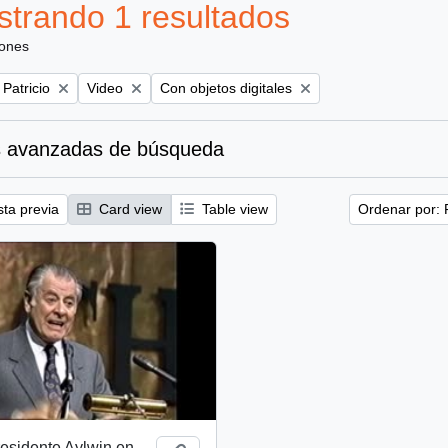
trando 1 resultados
iones
Remove filter:
Remove filter:
 Patricio
Video
Con objetos digitales
 avanzadas de búsqueda
sta previa
Card view
Table view
Ordenar por: 
esidente Aylwin en