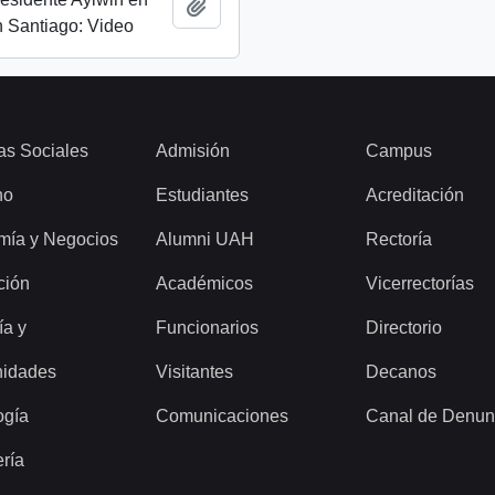
Añadir al portapapeles
 Santiago: Video
as Sociales
Admisión
Campus
ho
Estudiantes
Acreditación
mía y Negocios
Alumni UAH
Rectoría
ción
Académicos
Vicerrectorías
ía y
Funcionarios
Directorio
idades
Visitantes
Decanos
ogía
Comunicaciones
Canal de Denun
ería