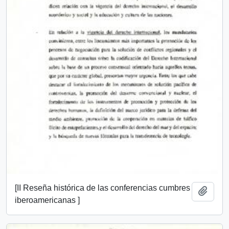
[II Reseña histórica de las conferencias cumbres
Add t
iberoamericanas ]