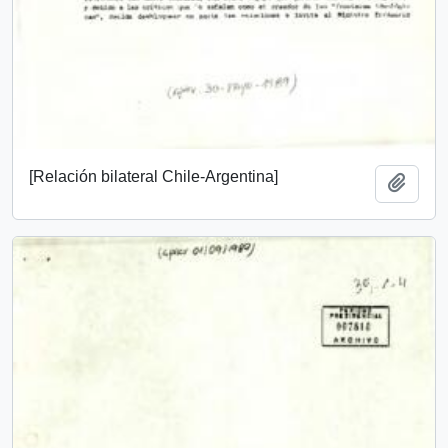
[Relación bilateral Chile-Argentina]
Add t