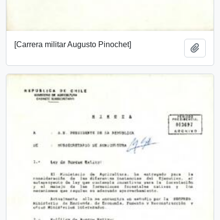
[Carrera militar Augusto Pinochet]
Add t