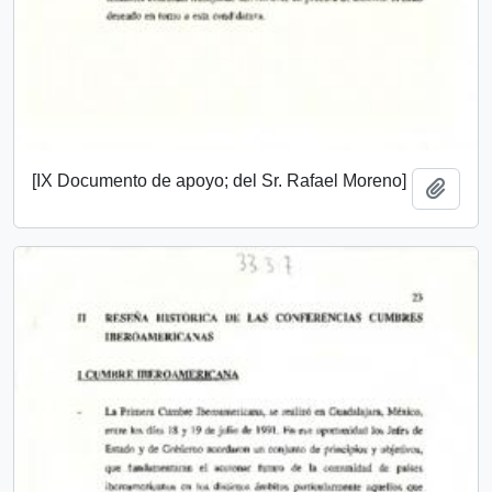
[IX Documento de apoyo; del Sr. Rafael Moreno]
Add t