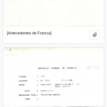
[Antecedentes de Francia]
Add t