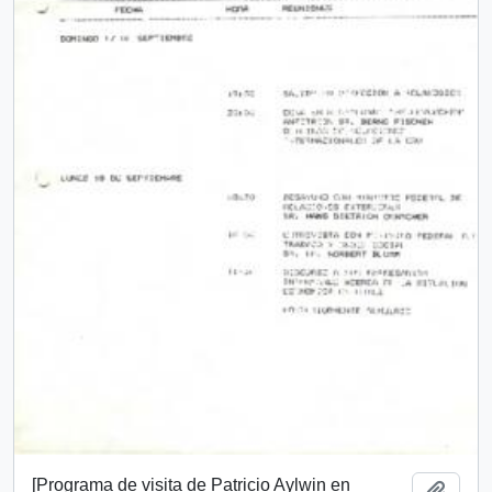
[Programa de visita de Patricio Aylwin en
Add t