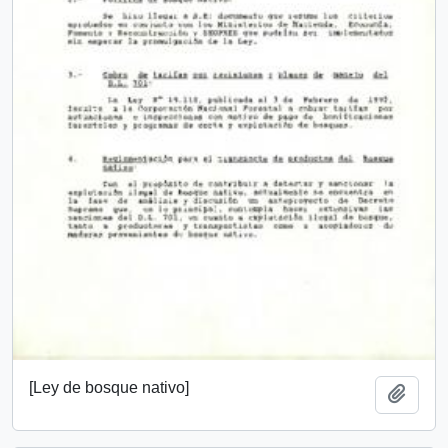
[Ley de bosque nativo]
Add t