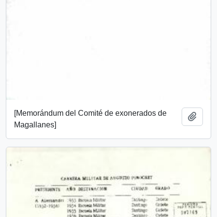
[Memorándum del Comité de exonerados de
Add t
Magallanes]