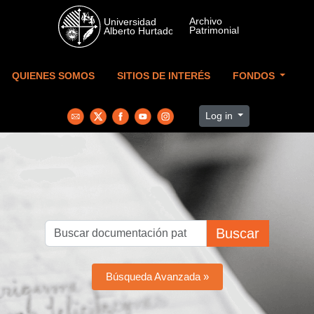
Skip to main content
QUIENES SOMOS
SITIOS DE INTERÉS
FONDOS
Log in
Buscar
Búsqueda Avanzada »