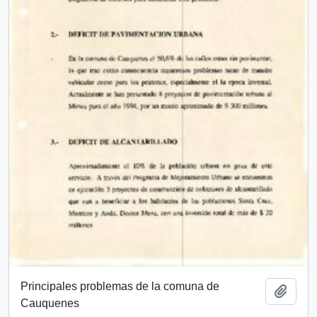
Principales problemas de la comuna de
Add t
Cauquenes