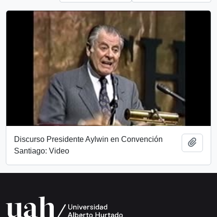
Discurso Presidente Aylwin en Convención
Add t
Santiago: Video