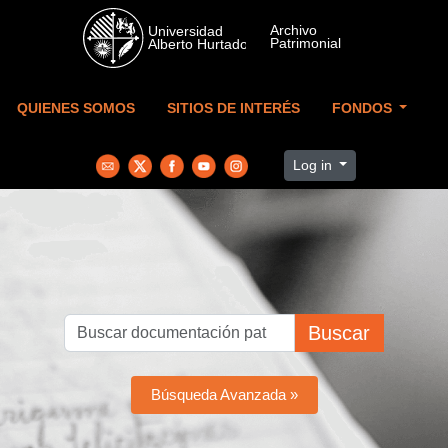
Skip to main content
QUIENES SOMOS
SITIOS DE INTERÉS
FONDOS
Log in
Buscar
Búsqueda Avanzada »