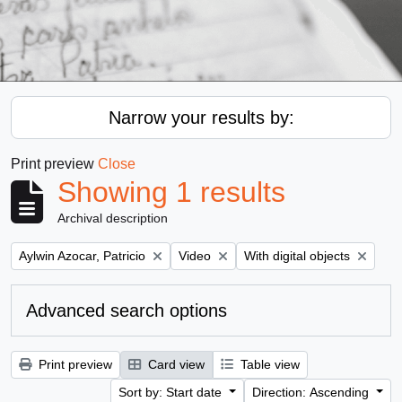
Narrow your results by:
Print preview
Close
Showing 1 results
Archival description
Remove filter:
Remove filter:
Remove filter:
Aylwin Azocar, Patricio
Video
With digital objects
Advanced search options
Print preview
Card view
Table view
Sort by: Start date
Direction: Ascending