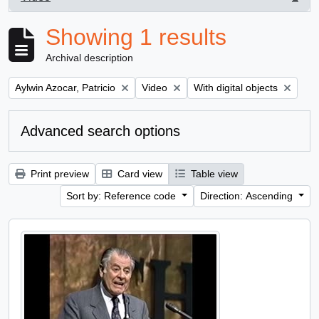
, 1 results
Showing 1 results
Archival description
Remove filter:
Remove filter:
Remove filter:
Aylwin Azocar, Patricio
Video
With digital objects
Advanced search options
Print preview
Card view
Table view
Sort by: Reference code
Direction: Ascending