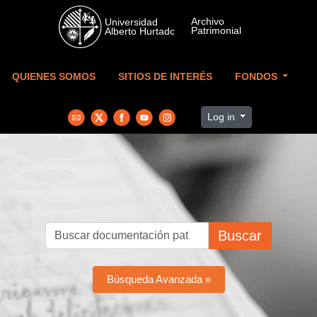
Skip to main content
QUIENES SOMOS
SITIOS DE INTERÉS
FONDOS
Log in
Buscar
Búsqueda Avanzada »