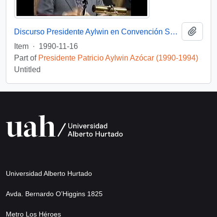
Add t
Discurso Presidente Aylwin en Convención Santiago: Video
Item
·
1990-11-16
Part of
Presidente Patricio Aylwin Azócar (1990-1994)
Untitled
Universidad Alberto Hurtado
Avda. Bernardo O’Higgins 1825
Metro Los Héroes