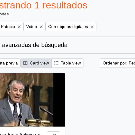
trando 1 resultados
iones
Remove filter:
Remove filter:
 Patricio
Video
Con objetos digitales
 avanzadas de búsqueda
sta previa
Card view
Table view
Ordenar por: Fe
esidente Aylwin en