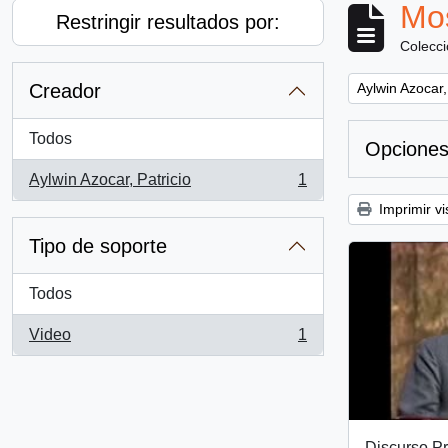
Mos
Restringir resultados por:
Colecc
Remove filter:
Creador
Aylwin Azocar,
Todos
Opciones
Aylwin Azocar, Patricio
1
, 1 resultados
Imprimir vi
Tipo de soporte
Todos
Video
1
, 1 resultados
Discurso Pr