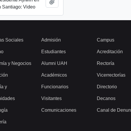
Añadir al portapapeles
 Santiago: Video
as Sociales
Admisión
Campus
ho
Estudiantes
Acreditación
mía y Negocios
Alumni UAH
Rectoría
ción
Académicos
Vicerrectorías
ía y
Funcionarios
Directorio
idades
Visitantes
Decanos
ogía
Comunicaciones
Canal de Denun
ería