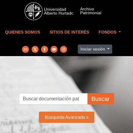
Skip to main content
QUIENES SOMOS
SITIOS DE INTERÉS
FONDOS
Iniciar sesión
Buscar
Búsqueda Avanzada »