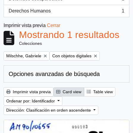
, 1 resultados
Derechos Humanos
1
, 1 resultados
Imprimir vista previa
Cerrar
Mostrando 1 resultados
Colecciones
Remove filter:
Remove filter:
Milschhe, Gabriele
Con objetos digitales
Opciones avanzadas de búsqueda
Imprimir vista previa
Card view
Table view
Ordenar por: Identificador
Dirección: Clasificación en orden ascendente