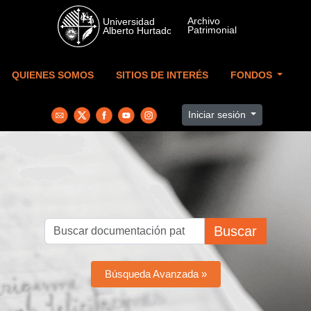
Skip to main content
QUIENES SOMOS
SITIOS DE INTERÉS
FONDOS
Iniciar sesión
Buscar
Búsqueda Avanzada »