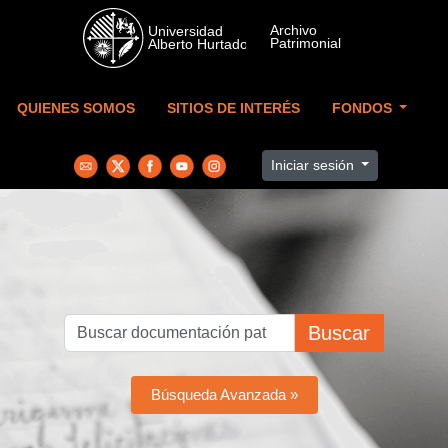
Skip to main content
QUIENES SOMOS
SITIOS DE INTERÉS
FONDOS
Iniciar sesión
Buscar
Búsqueda Avanzada »