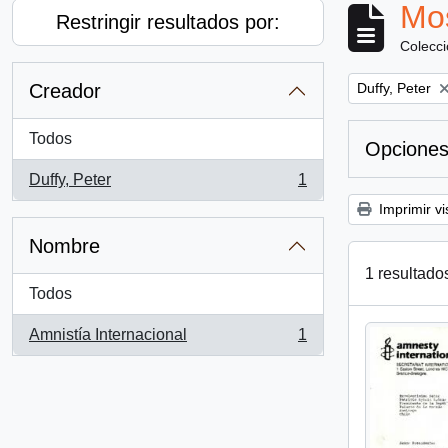
Mos
Restringir resultados por:
Colecc
Remove filter:
Creador
Duffy, Peter
Todos
Opciones
Duffy, Peter
1
, 1 resultados
Imprimir vi
Nombre
1 resultado
Todos
Amnistía Internacional
1
, 1 resultados