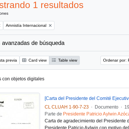
trando 1 resultados
iones
Remove filter:
Amnistía Internacional
 avanzadas de búsqueda
sta previa
Card view
Table view
Ordenar por: 
s con objetos digitales
CL CLUAH 1-90-7-23
·
Documento
·
19
Parte de
Presidente Patricio Aylwin Azóc
Carta de agradecimiento del Presidente de
Presidente Patricio Aylwin con motivo del