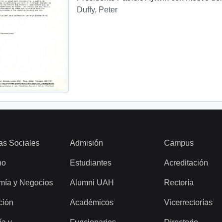
Duffy, Peter
as Sociales
Admisión
Campus
ho
Estudiantes
Acreditación
mía y Negocios
Alumni UAH
Rectoría
ción
Académicos
Vicerrectorías