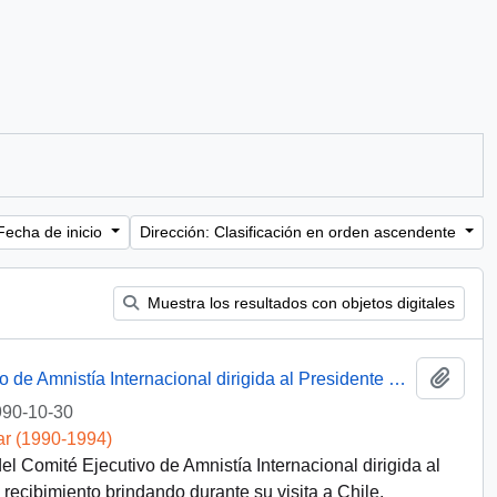
Fecha de inicio
Dirección: Clasificación en orden ascendente
Muestra los resultados con objetos digitales
Añadi
[Carta del Presidente del Comité Ejecutivo de Amnistía Internacional dirigida al Presidente Patricio Aylwin]
90-10-30
ar (1990-1994)
l Comité Ejecutivo de Amnistía Internacional dirigida al
 recibimiento brindando durante su visita a Chile.