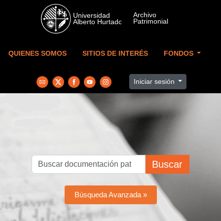
Skip to main content
QUIENES SOMOS
SITIOS DE INTERÉS
FONDOS
Iniciar sesión
Buscar
Búsqueda Avanzada »