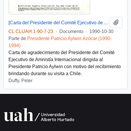
Añadi
[Carta del Presidente del Comité Ejecutivo de Amnistía Internacional dirigida al Presidente Patricio Aylwin]
CL CLUAH 1-90-7-23
·
Documento
·
1990-10-30
Parte de
Presidente Patricio Aylwin Azócar (1990-
1994)
Carta de agradecimiento del Presidente del Comité
Ejecutivo de Amnistía Internacional dirigida al
Presidente Patricio Aylwin con motivo del recibimiento
brindando durante su visita a Chile.
Duffy, Peter