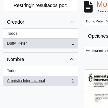
Mos
Restringir resultados por:
Colecc
Remove filter:
Creador
Duffy, Peter
Todos
Opciones
Duffy, Peter
1
, 1 resultados
Imprimir vi
Nombre
Todos
Amnistía Internacional
1
, 1 resultados