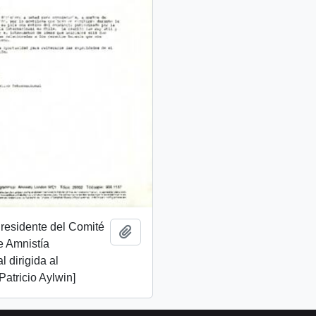
Presidente del Comité
Añadir al portapapeles
e Amnistía
l dirigida al
Patricio Aylwin]