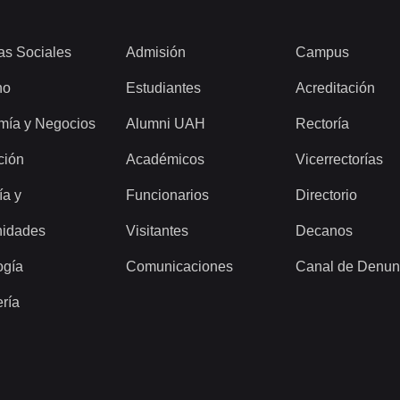
as Sociales
Admisión
Campus
ho
Estudiantes
Acreditación
mía y Negocios
Alumni UAH
Rectoría
ción
Académicos
Vicerrectorías
ía y
Funcionarios
Directorio
idades
Visitantes
Decanos
ogía
Comunicaciones
Canal de Denun
ería