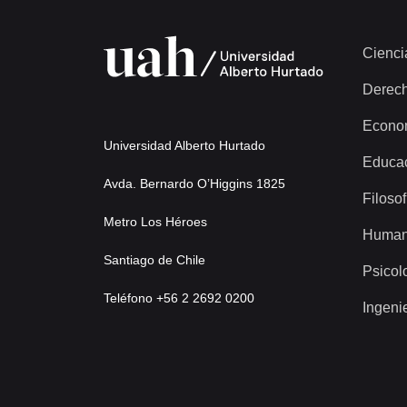
Cienci
Derec
Econo
Universidad Alberto Hurtado
Educa
Avda. Bernardo O’Higgins 1825
Filosof
Metro Los Héroes
Human
Santiago de Chile
Psicol
Teléfono +56 2 2692 0200
Ingeni