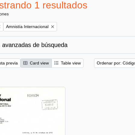
trando 1 resultados
iones
Remove filter:
Amnistía Internacional
 avanzadas de búsqueda
sta previa
Card view
Table view
Ordenar por: Códig