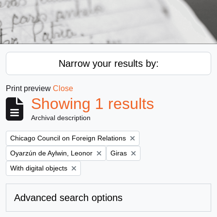
Narrow your results by:
Print preview
Close
Showing 1 results
Archival description
Remove filter:
Chicago Council on Foreign Relations
Remove filter:
Remove filter:
Oyarzún de Aylwin, Leonor
Giras
Remove filter:
With digital objects
Advanced search options