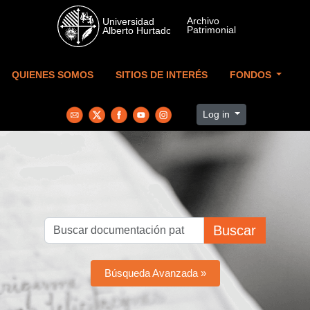
Skip to main content
QUIENES SOMOS
SITIOS DE INTERÉS
FONDOS
Log in
Buscar
Búsqueda Avanzada »