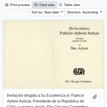
Print preview
Card view
Table view
Sort by: Start date
Direction: Ascending
Invitación dirigida a Su Excelencia sr. Patricio
Add t
Aylwin Azócar, Presidente de la República de
Chile, y esposa, desde The Chicago Committee