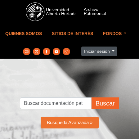
Skip to main content
QUIENES SOMOS
SITIOS DE INTERÉS
FONDOS
Iniciar sesión
Buscar
Búsqueda Avanzada »