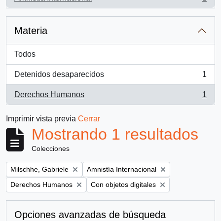
, 1 resultados
Materia
Todos
Detenidos desaparecidos
1
, 1 resultados
Derechos Humanos
1
, 1 resultados
Imprimir vista previa
Cerrar
Mostrando 1 resultados
Colecciones
Remove filter:
Remove filter:
Milschhe, Gabriele
Amnistía Internacional
Remove filter:
Remove filter:
Derechos Humanos
Con objetos digitales
Opciones avanzadas de búsqueda