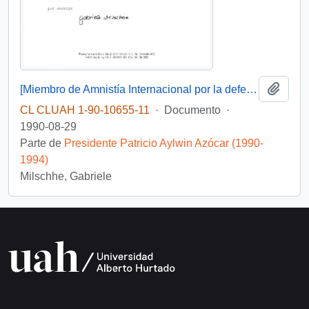
Añadi
[Miembro de Amnistía Internacional por la defensa de los detenidos desaparecidos en Chile felicita por la creación de la Comisión de de Verdad y Reconciliación]
CL CLUAH 1-90-10655-11
·
Documento
·
1990-08-29
Parte de
Presidente Patricio Aylwin Azócar (1990-
1994)
Milschhe, Gabriele