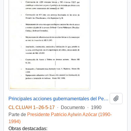
Añadi
Principales acciones gubernamentales del Período 1990-1993 Comuna de Melipilla
CL CLUAH 1--26-5-17
·
Documento
·
1990
Parte de
Presidente Patricio Aylwin Azócar (1990-
1994)
Obras destacadas: