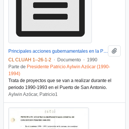
Añadi
Principales acciones gubernamentales en la Provincia de San Antonio Período 1990-1993
CL CLUAH 1--26-1-2
·
Documento
·
1990
Parte de
Presidente Patricio Aylwin Azócar (1990-
1994)
Trata de proyectos que se van a realizar durante el
periodo 1990-1993 en el Puerto de San Antonio.
Aylwin Azócar, Patricio1