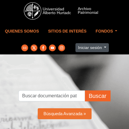
Skip to main content
QUIENES SOMOS
SITIOS DE INTERÉS
FONDOS
Iniciar sesión
Buscar
Búsqueda Avanzada »