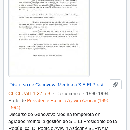
Añadi
[Discurso de Genoveva Medina a S.E El Presidente de la República, D. Patricio Aylwin Azócar]
CL CLUAH 1-22-5-8
·
Documento
·
1990-1994
Parte de
Presidente Patricio Aylwin Azócar (1990-
1994)
Discurso de Genoveva Medina temporera en
agradecimeinto la gestión de S.E El Presidente de la
República, D. Patricio Aylwin Azócar y SERNAM