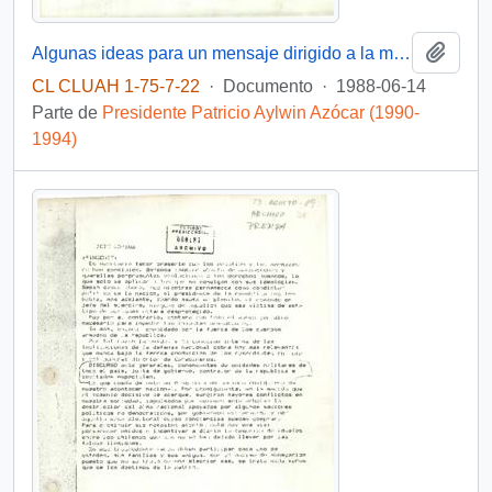
Añadi
Algunas ideas para un mensaje dirigido a la mujer chilena
CL CLUAH 1-75-7-22
·
Documento
·
1988-06-14
Parte de
Presidente Patricio Aylwin Azócar (1990-
1994)