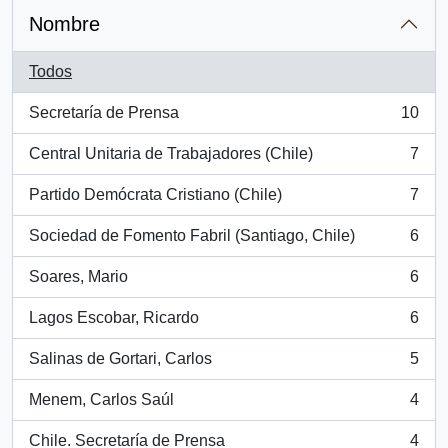
Nombre
Todos
Secretaría de Prensa
10
, 10 resultados
Central Unitaria de Trabajadores (Chile)
7
, 7 resultados
Partido Demócrata Cristiano (Chile)
7
, 7 resultados
Sociedad de Fomento Fabril (Santiago, Chile)
6
, 6 resultados
Soares, Mario
6
, 6 resultados
Lagos Escobar, Ricardo
6
, 6 resultados
Salinas de Gortari, Carlos
5
, 5 resultados
Menem, Carlos Saúl
4
, 4 resultados
Chile. Secretaría de Prensa
4