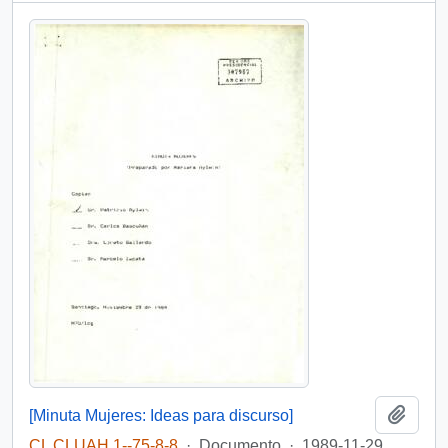
Añadi
[Minuta Mujeres: Ideas para discurso]
CL CLUAH 1--75-8-8
·
Documento
·
1989-11-29