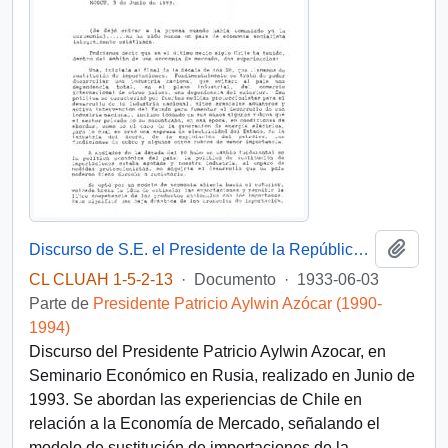
Añadi
Discurso de S.E. el Presidente de la República, D. Patricio Aylwin Azocar, en Seminario Económico en Rusia.
CL CLUAH 1-5-2-13
·
Documento
·
1933-06-03
Parte de
Presidente Patricio Aylwin Azócar (1990-
1994)
Discurso del Presidente Patricio Aylwin Azocar, en
Seminario Económico en Rusia, realizado en Junio de
1993. Se abordan las experiencias de Chile en
relación a la Economía de Mercado, señalando el
modelo de sustitución de importaciones de la