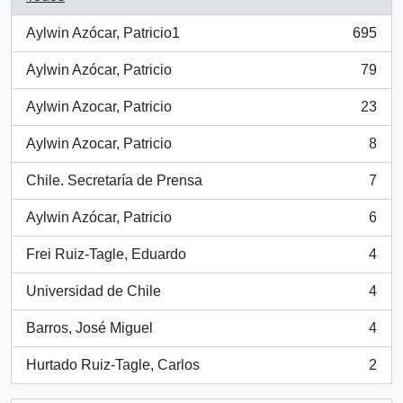
Aylwin Azócar, Patricio1
695
, 695 resultados
Aylwin Azócar, Patricio
79
, 79 resultados
Aylwin Azocar, Patricio
23
, 23 resultados
Aylwin Azocar, Patricio
8
, 8 resultados
Chile. Secretaría de Prensa
7
, 7 resultados
Aylwin Azócar, Patricio
6
, 6 resultados
Frei Ruiz-Tagle, Eduardo
4
, 4 resultados
Universidad de Chile
4
, 4 resultados
Barros, José Miguel
4
, 4 resultados
Hurtado Ruiz-Tagle, Carlos
2
, 2 resultados