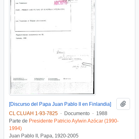
Añadi
[Discurso del Papa Juan Pablo II en Finlandia]
CL CLUAH 1-93-7825
·
Documento
·
1988
Parte de
Presidente Patricio Aylwin Azócar (1990-
1994)
Juan Pablo II, Papa, 1920-2005