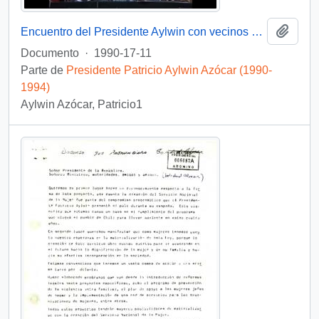
Añadi
Encuentro del Presidente Aylwin con vecinos de Conchalí, en el contexto del programa "El gobierno responde": Video
Documento
·
1990-17-11
Parte de
Presidente Patricio Aylwin Azócar (1990-
1994)
Aylwin Azócar, Patricio1