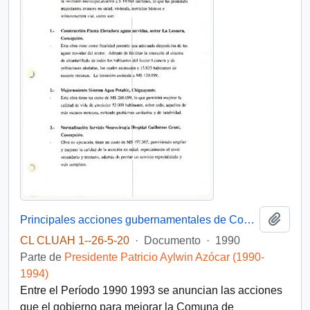
Añadi
Principales acciones gubernamentales de Concepción entre 1990-1993
CL CLUAH 1--26-5-20
·
Documento
·
1990
Parte de
Presidente Patricio Aylwin Azócar (1990-
1994)
Entre el Período 1990 1993 se anuncian las acciones
que el gobierno para mejorar la Comuna de