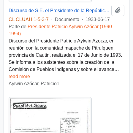
Añadi
Discurso de S.E. el Presidente de la República, D. Patricio Aylwin Azocar, en reunión con la comunidad mapuche de Pitrufquen.
CL CLUAH 1-5-3-7
·
Documento
·
1933-06-17
Parte de
Presidente Patricio Aylwin Azócar (1990-
1994)
Discurso del Presidente Patricio Aylwin Azocar, en
reunión con la comunidad mapuche de Pitrufquen,
provincia de Cautín, realizada el 17 de Junio de 1993.
Se informa a los asistentes sobre la creación de la
Comisión de Pueblos Indígenas y sobre el avance
…
read more
Aylwin Azócar, Patricio1