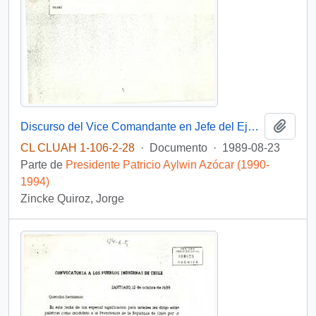
Añadi
Discurso del Vice Comandante en Jefe del Ejército, Teniente General don Jorge Zincke Quiroz, en el 16° Aniversario de la asunción al mando de la Comandancia en Jefe del Ejército del Capitán General don Augusto Pinochet Ugarte]
CL CLUAH 1-106-2-28
·
Documento
·
1989-08-23
Parte de
Presidente Patricio Aylwin Azócar (1990-
1994)
Zincke Quiroz, Jorge