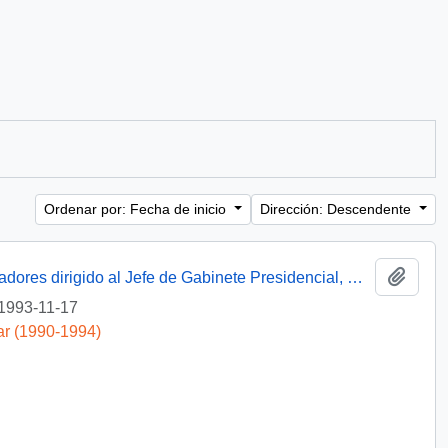
Ordenar por: Fecha de inicio
Dirección: Descendente
Añadi
[Mensaje de la Central Unitaria de Trabajadores dirigido al Jefe de Gabinete Presidencial, mediante el cual adjunta solicitud del Sindicato de Estibadores N° 1 de Penco-Lirquén]
1993-11-17
ar (1990-1994)