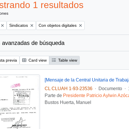
trando 1 resultados
iones
Remove filter:
Remove filter:
Sindicatos
Con objetos digitales
 avanzadas de búsqueda
sta previa
Card view
Table view
CL CLUAH 1-93-23536
·
Documento
·
Parte de
Presidente Patricio Aylwin Azóc
Bustos Huerta, Manuel