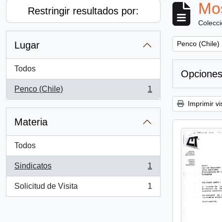
Mos
Restringir resultados por:
Colecc
Remove filter:
Lugar
Penco (Chile)
Todos
Opciones
Penco (Chile)
1
, 1 resultados
Imprimir vi
Materia
Todos
Sindicatos
1
, 1 resultados
Solicitud de Visita
1
, 1 resultados