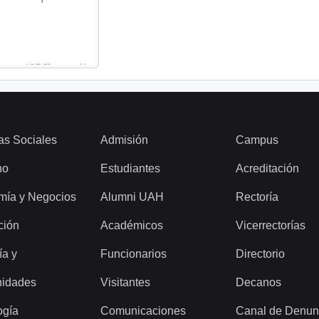
as Sociales
Admisión
Campus
ho
Estudiantes
Acreditación
mía y Negocios
Alumni UAH
Rectoría
ción
Académicos
Vicerrectorías
ía y
Funcionarios
Directorio
idades
Visitantes
Decanos
ogía
Comunicaciones
Canal de Denun