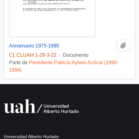
Añadi
Aniversario 1975-1990
CL CLUAH 1-28-3-22
·
Documento
Parte de
Presidente Patricio Aylwin Azócar (1990-
1994)
Universidad Alberto Hurtado