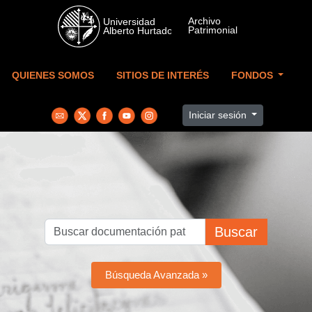
Skip to main content
QUIENES SOMOS
SITIOS DE INTERÉS
FONDOS
Iniciar sesión
Buscar
Búsqueda Avanzada »